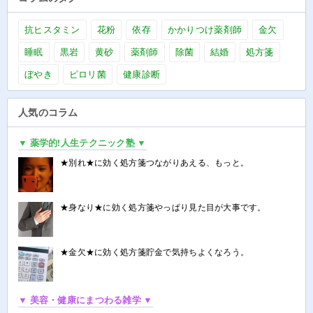
抗ヒスタミン
花粉
依存
かかりつけ薬剤師
金欠
睡眠
黒岩
黄砂
薬剤師
除菌
結婚
処方箋
ぼやき
ピロリ菌
健康診断
人気のコラム
▼ 薬学的!人生テクニック塾 ▼
★別れ★に効く処方箋つながりあえる、もっと。
★身なり★に効く処方箋やっぱり見た目が大事です。
★金欠★に効く処方箋貯金で気持ちよくなろう。
▼ 美容・健康にまつわる雑学 ▼