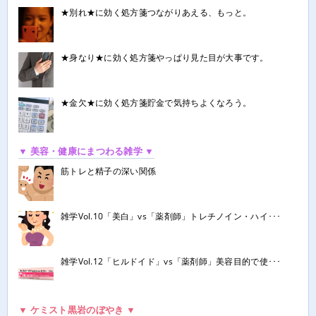
★別れ★に効く処方箋つながりあえる、もっと。
★身なり★に効く処方箋やっぱり見た目が大事です。
★金欠★に効く処方箋貯金で気持ちよくなろう。
▼ 美容・健康にまつわる雑学 ▼
筋トレと精子の深い関係
雑学Vol.10「美白」vs「薬剤師」トレチノイン・ハイ･･･
雑学Vol.12「ヒルドイド」vs「薬剤師」美容目的で使･･･
▼ ケミスト黒岩のぼやき ▼