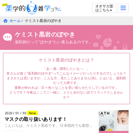
オオサカ堂
はこちら►
ホーム
ケミスト黒岩のぼやき
ケミスト黒岩のぼやき
薬剤師だって“ぼやき”たい夜もあるのです。
ケミスト黒岩のぼやきとは？
「あ～薬、調剤したいな～。」
皆さんが描く“薬剤師のぼやき”ってこんなイメージだったりするのでしょうか？
まさかとは思いますが、こんな方、見たことありません(笑)。とはいえ、薬剤師
だって人間です。
業務が終われば、日々色々なことを思い巡らせたりしているのです。
どうです？今夜はここでご一緒に、とりとめのない話でリラックスしません
か？
2020 / 01 / 30
New
マスクの取り扱いあります！
こんにちは、ケミスト黒岩です。 日本国内でも新型コロナウイルスの感染者が出てしまい、大変な騒ぎになっています。 一部の薬........