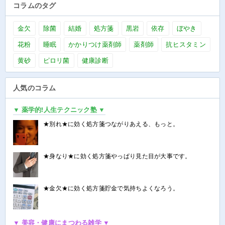
コラムのタグ
金欠
除菌
結婚
処方箋
黒岩
依存
ぼやき
花粉
睡眠
かかりつけ薬剤師
薬剤師
抗ヒスタミン
黄砂
ピロリ菌
健康診断
人気のコラム
▼ 薬学的!人生テクニック塾 ▼
★別れ★に効く処方箋つながりあえる、もっと。
★身なり★に効く処方箋やっぱり見た目が大事です。
★金欠★に効く処方箋貯金で気持ちよくなろう。
▼ 美容・健康にまつわる雑学 ▼