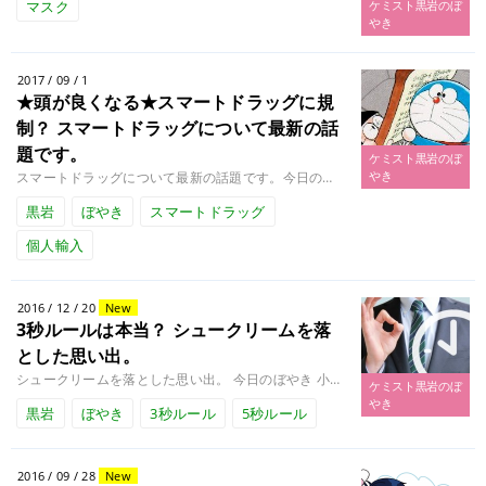
マスク
ケミスト黒岩のぼ
やき
2017 / 09 / 1
★頭が良くなる★スマートドラッグに規
制？
スマートドラッグについて最新の話
題です。
ケミスト黒岩のぼ
やき
スマートドラッグについて最新の話題です。今日のぼやき 先日、スマートドラッグについてニュースがありました。厚生労働省はス........
黒岩
ぼやき
スマートドラッグ
個人輸入
2016 / 12 / 20
New
3秒ルールは本当？
シュークリームを落
とした思い出。
シュークリームを落とした思い出。 今日のぼやき 小学校の時、デザートのシュークリームを落としてしまった記憶をなぜか今でも........
ケミスト黒岩のぼ
やき
黒岩
ぼやき
3秒ルール
5秒ルール
2016 / 09 / 28
New