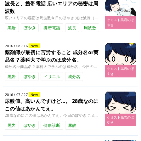
波長と、携帯電話
広いエリアの秘密は周
波数
広いエリアの秘密は周波数今日のぼやき 光は波長（周波数）の集まり。波長とは空間に存在する波の長さのこと。 私たちが見える........
ケミスト黒岩のぼ
やき
黒岩
ぼやき
携帯電話
波長
周波数
2016 / 08 / 16
New
薬剤師が最初に苦労すること
成分名or商
品名？薬科大で学ぶのは成分名。
成分名or商品名？薬科大で学ぶのは成分名。今日のぼやき みなさんは、薬を購入する際、どこに注目していますか？私たち薬剤師........
ケミスト黒岩のぼ
やき
黒岩
ぼやき
ドリエル
成分名
2016 / 07 / 27
New
尿酸値、高いんですけど…。
28歳なのに
この値はあかんてえ。
28歳なのにこの値はあかんてえ。今日のぼやき こんにちは、薬剤師のケミスト黒岩です。 先月、健康診断を受けてきました。 ........
ケミスト黒岩のぼ
やき
黒岩
ぼやき
健康診断
尿酸