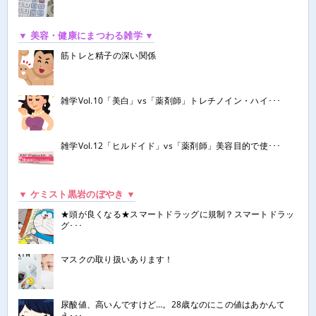
▼ 美容・健康にまつわる雑学 ▼
筋トレと精子の深い関係
雑学Vol.10「美白」vs「薬剤師」トレチノイン・ハイ･･･
雑学Vol.12「ヒルドイド」vs「薬剤師」美容目的で使･･･
▼ ケミスト黒岩のぼやき ▼
★頭が良くなる★スマートドラッグに規制？スマートドラッ
グ･･･
マスクの取り扱いあります！
尿酸値、高いんですけど…。28歳なのにこの値はあかんて
え･･･