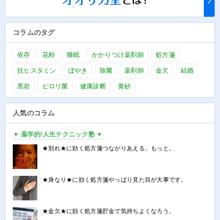
コラムのタグ
依存
花粉
睡眠
かかりつけ薬剤師
処方箋
抗ヒスタミン
ぼやき
除菌
薬剤師
金欠
結婚
黒岩
ピロリ菌
健康診断
黄砂
人気のコラム
▼ 薬学的!人生テクニック塾 ▼
★別れ★に効く処方箋つながりあえる、もっと。
★身なり★に効く処方箋やっぱり見た目が大事です。
★金欠★に効く処方箋貯金で気持ちよくなろう。