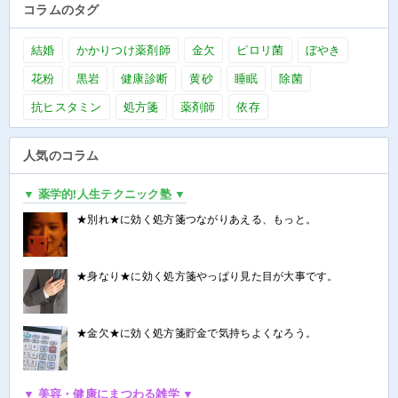
コラムのタグ
結婚
かかりつけ薬剤師
金欠
ピロリ菌
ぼやき
花粉
黒岩
健康診断
黄砂
睡眠
除菌
抗ヒスタミン
処方箋
薬剤師
依存
人気のコラム
▼ 薬学的!人生テクニック塾 ▼
★別れ★に効く処方箋つながりあえる、もっと。
★身なり★に効く処方箋やっぱり見た目が大事です。
★金欠★に効く処方箋貯金で気持ちよくなろう。
▼ 美容・健康にまつわる雑学 ▼