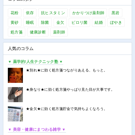
花粉
依存
抗ヒスタミン
かかりつけ薬剤師
黒岩
黄砂
睡眠
除菌
金欠
ピロリ菌
結婚
ぼやき
処方箋
健康診断
薬剤師
人気のコラム
▼ 薬学的!人生テクニック塾 ▼
★別れ★に効く処方箋つながりあえる、もっと。
★身なり★に効く処方箋やっぱり見た目が大事です。
★金欠★に効く処方箋貯金で気持ちよくなろう。
▼ 美容・健康にまつわる雑学 ▼