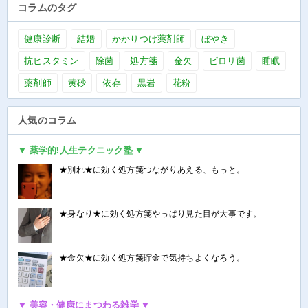
コラムのタグ
健康診断
結婚
かかりつけ薬剤師
ぼやき
抗ヒスタミン
除菌
処方箋
金欠
ピロリ菌
睡眠
薬剤師
黄砂
依存
黒岩
花粉
人気のコラム
▼ 薬学的!人生テクニック塾 ▼
★別れ★に効く処方箋つながりあえる、もっと。
★身なり★に効く処方箋やっぱり見た目が大事です。
★金欠★に効く処方箋貯金で気持ちよくなろう。
▼ 美容・健康にまつわる雑学 ▼