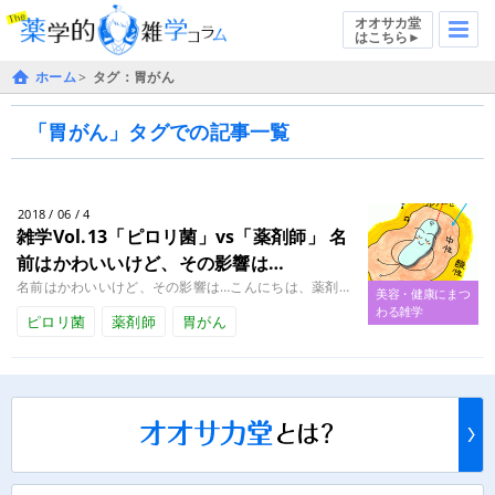
オオサカ堂
はこちら►
ホーム
タグ：胃がん
「胃がん」タグでの記事一覧
2018 / 06 / 4
雑学Vol.13「ピロリ菌」vs「薬剤師」
名
前はかわいいけど、その影響は…
名前はかわいいけど、その影響は…こんにちは、薬剤師の黒岩です。 本日は、最近、テレビをはじめとするメディアで取り上げられ........
美容・健康にまつ
わる雑学
ピロリ菌
薬剤師
胃がん