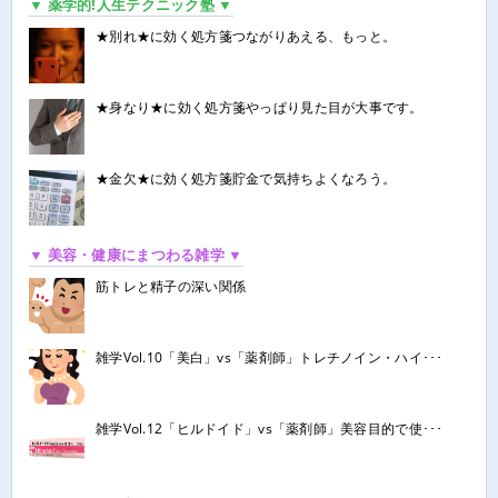
▼ 薬学的!人生テクニック塾 ▼
★別れ★に効く処方箋つながりあえる、もっと。
★身なり★に効く処方箋やっぱり見た目が大事です。
★金欠★に効く処方箋貯金で気持ちよくなろう。
▼ 美容・健康にまつわる雑学 ▼
筋トレと精子の深い関係
雑学Vol.10「美白」vs「薬剤師」トレチノイン・ハイ･･･
雑学Vol.12「ヒルドイド」vs「薬剤師」美容目的で使･･･