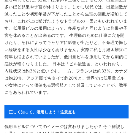
多いほど卵巣や子宮が休まります。しかし現代では、出産回数が
減ったことや初潮年齢が下がったことから生理の回数が増加して
おり、これが上に挙げたようなトラブルの一因ともいわれていま
す。低用量ピルの服用によって、多産な昔と同じように卵巣や子
宮を休めることが出来るのです。 生理痛のために仕事に穴を開
けたり、それによってキャリアに影響が出たりと、不条理で悔し
い経験をする女性は少なくありません。実際に私も月経困難症に
何年も悩まされていましたが、低用量ピルを服用してから劇的に
症状が軽くなりました。 日本は「ピル後進国」といわれおり、
内服状況は約3％と低いです。 一方、フランスは約33％、カナダ
は約29％、アジア圏でもタイで約20％と、世界では低用量ピル
が女性にとって価値ある選択肢として普及していることが、数字
にもあらわれています。
正しく知って、活用しよう！注意点も
低用量ピルについてのイメージは変わりましたか？ 今回解説し