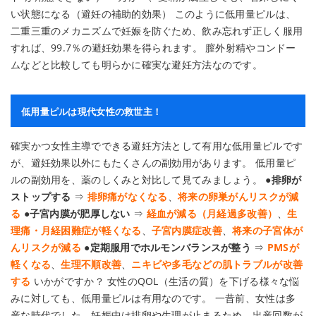
い状態になる（避妊の補助的効果） このように低用量ピルは、
二重三重のメカニズムで妊娠を防ぐため、飲み忘れず正しく服用
すれば、99.7％の避妊効果を得られます。 膣外射精やコンドー
ムなどと比較しても明らかに確実な避妊方法なのです。
低用量ピルは現代女性の救世主！
確実かつ女性主導でできる避妊方法として有用な低用量ピルです
が、避妊効果以外にもたくさんの副効用があります。 低用量ピ
ルの副効用を、薬のしくみと対比して見てみましょう。
●排卵が
ストップする
⇒
排卵痛がなくなる
、
将来の卵巣がんリスクが減
る
●子宮内膜が肥厚しない
⇒
経血が減る（月経過多改善）
、
生
理痛・月経困難症が軽くなる
、
子宮内膜症改善
、
将来の子宮体が
んリスクが減る
●定期服用でホルモンバランスが整う
⇒
PMSが
軽くなる
、
生理不順改善
、
ニキビや多毛などの肌トラブルが改善
する
いかがですか？ 女性のQOL（生活の質）を下げる様々な悩
みに対しても、低用量ピルは有用なのです。 一昔前、女性は多
産な時代でした。妊娠中は排卵や生理が止まるため、出産回数が