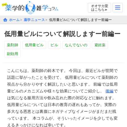
オオサカ堂
はこちら►
ホーム
薬学ニュース
低用量ピルについて解説しますー前編ー
低用量ピルについて解説しますー前編ー
薬剤師
低用量ピル
ピル
なんでないの
避妊薬
副効用
こんにちは。薬剤師の鈴木です。 今回は、最近ピルが世間で
話題に挙がったことを受けて、 低用量ピルについて薬剤師の
視点から分かりやすく解説したいと思います。 前編では低用
量ピルのメカニズムや様々な効果についてご紹介し、
後編
で
は気になる服用方法や飲み忘れた際の対応などに触れます。
低用量ピルについては日本の教育の遅れもあってか、実際の
多大なる恩恵とは裏腹にネガティブなイメージがまだまだ残
っています。 本コラムが、そういったイメージを少しでも変
えるきっかけになれば幸いです。