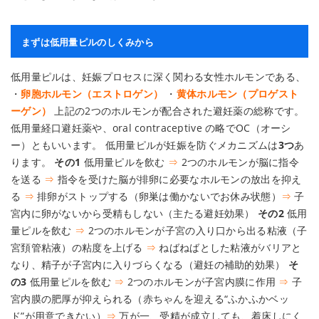
まずは低用量ピルのしくみから
低用量ピルは、妊娠プロセスに深く関わる女性ホルモンである、
・
卵胞ホルモン（エストロゲン）
・
黄体ホルモン（プロゲスト
ーゲン）
上記の2つのホルモンが配合された避妊薬の総称です。
低用量経口避妊薬や、oral contraceptive の略でOC（オーシ
ー）ともいいます。 低用量ピルが妊娠を防ぐメカニズムは
3つ
あ
ります。
その1
低用量ピルを飲む
⇒
2つのホルモンが脳に指令
を送る
⇒
指令を受けた脳が排卵に必要なホルモンの放出を抑え
る
⇒
排卵がストップする（卵巣は働かないでお休み状態）
⇒
子
宮内に卵がないから受精もしない（主たる避妊効果）
その2
低用
量ピルを飲む
⇒
2つのホルモンが子宮の入り口から出る粘液（子
宮頚管粘液）の粘度を上げる
⇒
ねばねばとした粘液がバリアと
なり、精子が子宮内に入りづらくなる（避妊の補助的効果）
そ
の3
低用量ピルを飲む
⇒
2つのホルモンが子宮内膜に作用
⇒
子
宮内膜の肥厚が抑えられる（赤ちゃんを迎える“ふかふかベッ
ド”が用意できない）
⇒
万が一、受精が成立しても、着床しにく