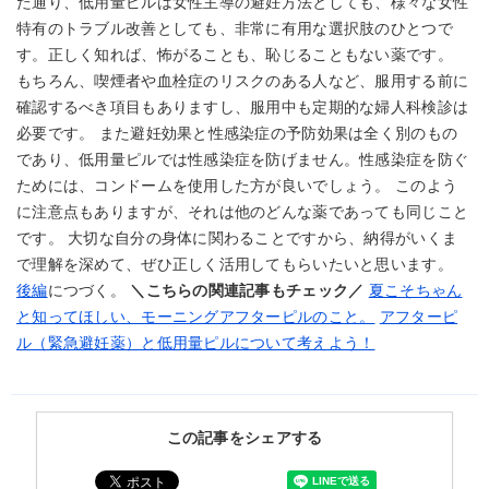
た通り、低用量ピルは女性主導の避妊方法としても、様々な女性
特有のトラブル改善としても、非常に有用な選択肢のひとつで
す。正しく知れば、怖がることも、恥じることもない薬です。
もちろん、喫煙者や血栓症のリスクのある人など、服用する前に
確認するべき項目もありますし、服用中も定期的な婦人科検診は
必要です。 また避妊効果と性感染症の予防効果は全く別のもの
であり、低用量ピルでは性感染症を防げません。性感染症を防ぐ
ためには、コンドームを使用した方が良いでしょう。 このよう
に注意点もありますが、それは他のどんな薬であっても同じこと
です。 大切な自分の身体に関わることですから、納得がいくま
で理解を深めて、ぜひ正しく活用してもらいたいと思います。
後編
につづく。
＼こちらの関連記事もチェック／
夏こそちゃん
と知ってほしい、モーニングアフターピルのこと。
アフターピ
ル（緊急避妊薬）と低用量ピルについて考えよう！
この記事をシェアする