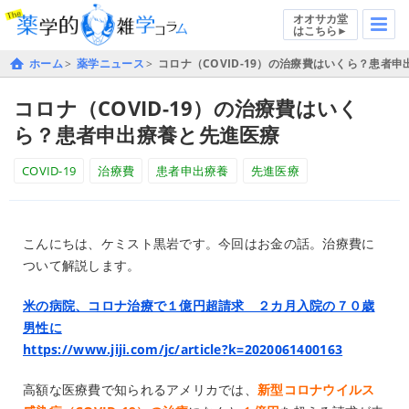
オオサカ堂
はこちら►
ホーム
薬学ニュース
コロナ（COVID-19）の治療費はいくら？患者
コロナ（COVID-19）の治療費はいく
ら？患者申出療養と先進医療
COVID-19
治療費
患者申出療養
先進医療
こんにちは、ケミスト黒岩です。今回はお金の話。治療費に
ついて解説します。
米の病院、コロナ治療で１億円超請求 ２カ月入院の７０歳
男性に
https://www.jiji.com/jc/article?k=2020061400163
高額な医療費で知られるアメリカでは、
新型コロナウイルス