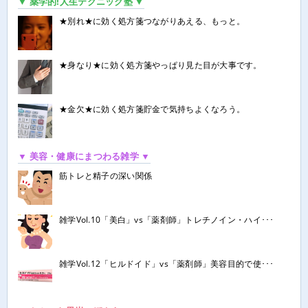
▼ 薬学的!人生テクニック塾 ▼
★別れ★に効く処方箋つながりあえる、もっと。
★身なり★に効く処方箋やっぱり見た目が大事です。
★金欠★に効く処方箋貯金で気持ちよくなろう。
▼ 美容・健康にまつわる雑学 ▼
筋トレと精子の深い関係
雑学Vol.10「美白」vs「薬剤師」トレチノイン・ハイ･･･
雑学Vol.12「ヒルドイド」vs「薬剤師」美容目的で使･･･