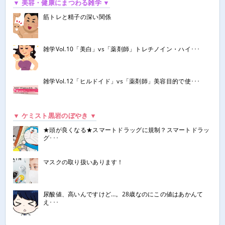
▼ 美容・健康にまつわる雑学 ▼
筋トレと精子の深い関係
雑学Vol.10「美白」vs「薬剤師」トレチノイン・ハイ･･･
雑学Vol.12「ヒルドイド」vs「薬剤師」美容目的で使･･･
▼ ケミスト黒岩のぼやき ▼
★頭が良くなる★スマートドラッグに規制？スマートドラッ
グ･･･
マスクの取り扱いあります！
尿酸値、高いんですけど…。28歳なのにこの値はあかんて
え･･･