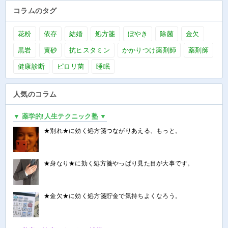
コラムのタグ
花粉
依存
結婚
処方箋
ぼやき
除菌
金欠
黒岩
黄砂
抗ヒスタミン
かかりつけ薬剤師
薬剤師
健康診断
ピロリ菌
睡眠
人気のコラム
▼ 薬学的!人生テクニック塾 ▼
★別れ★に効く処方箋つながりあえる、もっと。
★身なり★に効く処方箋やっぱり見た目が大事です。
★金欠★に効く処方箋貯金で気持ちよくなろう。