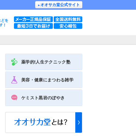
オオサカ堂公式サイト
►
薬学的!人生
テクニック塾
美容・健康に
まつわる雑学
ケミスト黒岩の
ぼやき