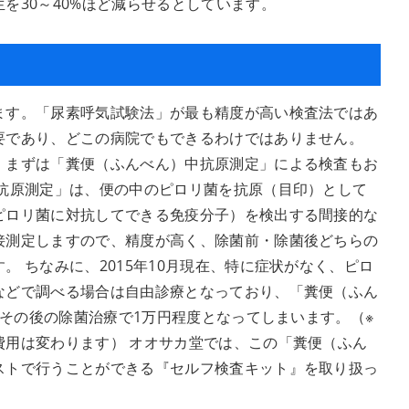
を30～40%ほど減らせるとしています。
ます。「尿素呼気試験法」が最も精度が高い検査法ではあ
要であり、どこの病院でもできるわけではありません。
、まずは「糞便（ふんべん）中抗原測定」による検査もお
中抗原測定」は、便の中のピロリ菌を抗原（目印）として
ピロリ菌に対抗してできる免疫分子）を検出する間接的な
接測定しますので、精度が高く、除菌前・除菌後どちらの
。 ちなみに、2015年10月現在、特に症状がなく、ピロ
などで調べる場合は自由診療となっており、「糞便（ふん
度、その後の除菌治療で1万円程度となってしまいます。（※
費用は変わります） オオサカ堂では、この「糞便（ふん
ストで行うことができる『セルフ検査キット』を取り扱っ