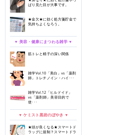
ぱり見た目が大事です。
★金欠★に効く処方箋貯金で
気持ちよくなろう。
▼ 美容・健康にまつわる雑学 ▼
筋トレと精子の深い関係
雑学Vol.10「美白」vs「薬剤
師」トレチノイン・ハイ･･･
雑学Vol.12「ヒルドイド」
vs「薬剤師」美容目的で
使･･･
▼ ケミスト黒岩のぼやき ▼
★頭が良くなる★スマートド
ラッグに規制？スマートドラ