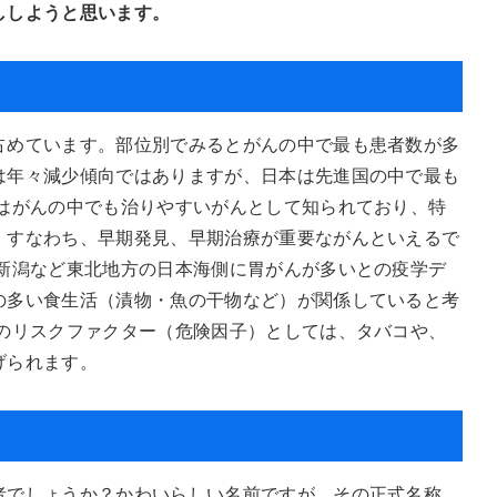
ししようと思います。
占めています。部位別でみるとがんの中で最も患者数が多
は年々減少傾向ではありますが、日本は先進国の中で最も
んはがんの中でも治りやすいがんとして知られており、特
。すなわち、早期発見、早期治療が重要ながんといえるで
・新潟など東北地方の日本海側に胃がんが多いとの疫学デ
の多い食生活（漬物・魚の干物など）が関係していると考
んのリスクファクター（危険因子）としては、タバコや、
げられます。
者でしょうか？かわいらしい名前ですが、その正式名称