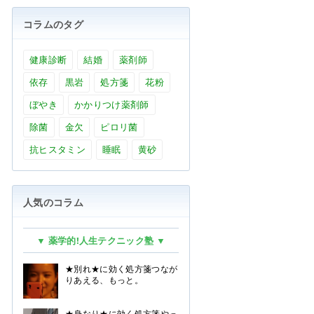
コラムのタグ
健康診断
結婚
薬剤師
依存
黒岩
処方箋
花粉
ぼやき
かかりつけ薬剤師
除菌
金欠
ピロリ菌
抗ヒスタミン
睡眠
黄砂
人気のコラム
▼ 薬学的!人生テクニック塾 ▼
★別れ★に効く処方箋つなが
りあえる、もっと。
★身なり★に効く処方箋やっ