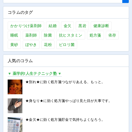
コラムのタグ
かかりつけ薬剤師
結婚
金欠
黒岩
健康診断
睡眠
薬剤師
除菌
抗ヒスタミン
処方箋
依存
黄砂
ぼやき
花粉
ピロリ菌
人気のコラム
▼ 薬学的!人生テクニック塾 ▼
★別れ★に効く処方箋つながりあえる、もっと。
★身なり★に効く処方箋やっぱり見た目が大事です。
★金欠★に効く処方箋貯金で気持ちよくなろう。