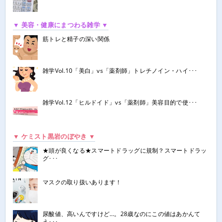
▼ 美容・健康にまつわる雑学 ▼
筋トレと精子の深い関係
雑学Vol.10「美白」vs「薬剤師」トレチノイン・ハイ･･･
雑学Vol.12「ヒルドイド」vs「薬剤師」美容目的で使･･･
▼ ケミスト黒岩のぼやき ▼
★頭が良くなる★スマートドラッグに規制？スマートドラッ
グ･･･
マスクの取り扱いあります！
尿酸値、高いんですけど…。28歳なのにこの値はあかんて
え･･･