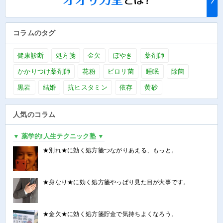
コラムのタグ
健康診断
処方箋
金欠
ぼやき
薬剤師
かかりつけ薬剤師
花粉
ピロリ菌
睡眠
除菌
黒岩
結婚
抗ヒスタミン
依存
黄砂
人気のコラム
▼ 薬学的!人生テクニック塾 ▼
★別れ★に効く処方箋つながりあえる、もっと。
★身なり★に効く処方箋やっぱり見た目が大事です。
★金欠★に効く処方箋貯金で気持ちよくなろう。