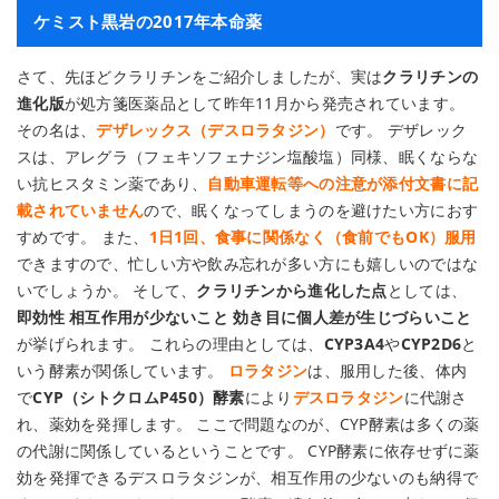
ケミスト黒岩の2017年本命薬
さて、先ほどクラリチンをご紹介しましたが、実は
クラリチンの
進化版
が処方箋医薬品として昨年11月から発売されています。
その名は、
デザレックス（デスロラタジン）
です。 デザレック
スは、アレグラ（フェキソフェナジン塩酸塩）同様、眠くならな
い抗ヒスタミン薬であり、
自動車運転等への注意が添付文書に記
載されていません
ので、眠くなってしまうのを避けたい方におす
すめです。 また、
1日1回、食事に関係なく（食前でもOK）服用
できますので、忙しい方や飲み忘れが多い方にも嬉しいのではな
いでしょうか。 そして、
クラリチンから進化した点
としては、
即効性 相互作用が少ないこと 効き目に個人差が生じづらいこと
が挙げられます。 これらの理由としては、
CYP3A4
や
CYP2D6
と
いう酵素が関係しています。
ロラタジン
は、服用した後、体内
で
CYP（シトクロムP450）酵素
により
デスロラタジン
に代謝さ
れ、薬効を発揮します。 ここで問題なのが、CYP酵素は多くの薬
の代謝に関係しているということです。 CYP酵素に依存せずに薬
効を発揮できるデスロラタジンが、相互作用の少ないのも納得で