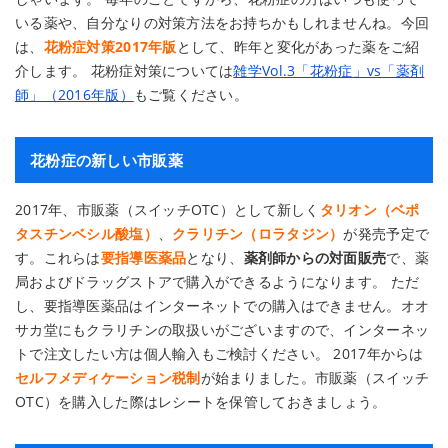
いる薬や、自分なりの対策方法をお持ちかもしれませんね。今回
は、
花粉症対策2017年版
として、昨年と変化があった薬をご紹
介します。 花粉症対策については
雑学Vol.3「花粉症」vs「薬剤
師」（2016年版）
もご覧ください。
花粉症の新しい市販薬
2017年、市販薬（スイッチOTC）として新しく
タリオン（ベポ
タスチンベシル酸塩）
、
クラリチン（ロラタジン）
が発売予定で
す。これらは
要指導医薬品
となり、
薬剤師からの対面販売
で、薬
局およびドラッグストアで購入ができるようになります。 ただ
し、要指導医薬品はインターネットでの購入はできません。オオ
サカ堂にもクラリチンの取扱いがございますので、インターネッ
トで注文したい方は個人輸入もご検討ください。 2017年からは
セルフメディケーション税制
が始まりました。市販薬（スイッチ
OTC）を購入した際はレシートを保管しておきましょう。