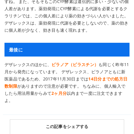
すね。 また、そもそもこのCYP酵素は遺伝的に多い・少ないの個
人差があります。薬効発現にCYP酵素による代謝を必要とするク
ラリチンでは、この個人差により薬の効きづらい人がいました。
デザレックスは、薬効発現に代謝を必要としないので、薬の効き
に個人差が少なく、効き目も速く現れます。
最後に
デザレックスのほかに、
ビラノア（ビラスチン）
も同じく昨年11
月から発売になっています。 デザレックス、ビラノアともに新
医薬品であるため、2017年11月30日までは
14日分までの処方日
数制限
がありますので注意が必要です。 ちなみに、個人輸入で
したら用法用量からみて
2ヶ月分
以内まで一度に注文できます
よ。
この記事をシェアする