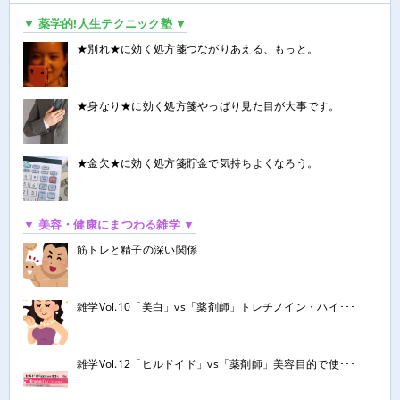
▼ 薬学的!人生テクニック塾 ▼
★別れ★に効く処方箋つながりあえる、もっと。
★身なり★に効く処方箋やっぱり見た目が大事です。
★金欠★に効く処方箋貯金で気持ちよくなろう。
▼ 美容・健康にまつわる雑学 ▼
筋トレと精子の深い関係
雑学Vol.10「美白」vs「薬剤師」トレチノイン・ハイ･･･
雑学Vol.12「ヒルドイド」vs「薬剤師」美容目的で使･･･