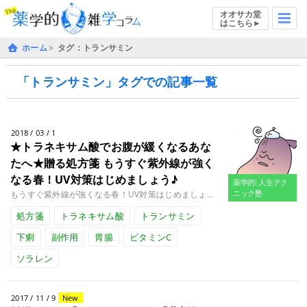
オオサカ堂
はこちら►
ホーム
タグ：トランサミン
「トランサミン」タグでの記事一覧
2018 / 03 / 1
★トラネキサム酸でお腹が緩くなるあな
たへ★贈る処方箋
もうすぐ紫外線が強く
なる春！UV対策はじめましょう♪
薬学的! 人生テク
ニック塾
もうすぐ紫外線が強くなる春！UV対策はじめましょう♪みなさん！こんにちは。薬剤師・ケミスト黒岩です。今日から3月！だんだ........
処方箋
トラネキサム酸
トランサミン
下痢
副作用
胃腸
ビタミンC
ソラレン
2017 / 11 / 9
New