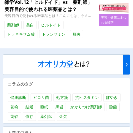
雑学Vol.12「ヒルドイド」vs「薬剤師」
美容目的で使われる医薬品とは？
美容目的で使われる医薬品とは？こんにちは、ケミスト黒岩です。本日は、最近話題になっているヒルドイドをはじめとした美容に使........
美容・健康にまつ
わる雑学
薬剤師
美白
ヒルドイド
トラネキサム酸
トランサミン
肝斑
コラムのタグ
健康診断
ピロリ菌
処方箋
抗ヒスタミン
ぼやき
花粉
結婚
睡眠
黒岩
かかりつけ薬剤師
除菌
黄砂
依存
薬剤師
金欠
人気のコラム