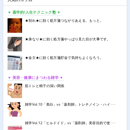
▼ 薬学的!人生テクニック塾 ▼
★別れ★に効く処方箋つながりあえる、もっと。
★身なり★に効く処方箋やっぱり見た目が大事です。
★金欠★に効く処方箋貯金で気持ちよくなろう。
▼ 美容・健康にまつわる雑学 ▼
筋トレと精子の深い関係
雑学Vol.10「美白」vs「薬剤師」トレチノイン・ハイ･･･
雑学Vol.12「ヒルドイド」vs「薬剤師」美容目的で使･･･