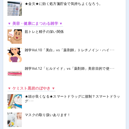
★金欠★に効く処方箋貯金で気持ちよくなろう。
▼ 美容・健康にまつわる雑学 ▼
筋トレと精子の深い関係
雑学Vol.10「美白」vs「薬剤師」トレチノイン・ハイ･･･
雑学Vol.12「ヒルドイド」vs「薬剤師」美容目的で使･･･
▼ ケミスト黒岩のぼやき ▼
★頭が良くなる★スマートドラッグに規制？スマートドラッ
グ･･･
マスクの取り扱いあります！