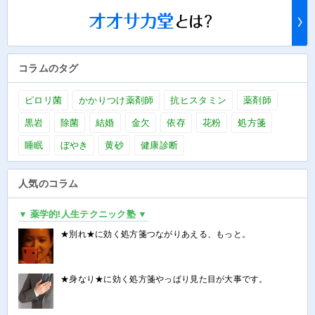
コラムのタグ
ピロリ菌
かかりつけ薬剤師
抗ヒスタミン
薬剤師
黒岩
除菌
結婚
金欠
依存
花粉
処方箋
睡眠
ぼやき
黄砂
健康診断
人気のコラム
▼ 薬学的!人生テクニック塾 ▼
★別れ★に効く処方箋つながりあえる、もっと。
★身なり★に効く処方箋やっぱり見た目が大事です。