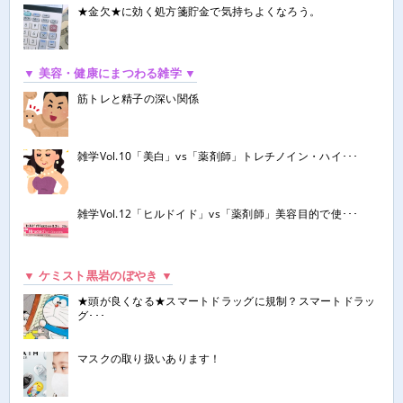
★金欠★に効く処方箋貯金で気持ちよくなろう。
▼ 美容・健康にまつわる雑学 ▼
筋トレと精子の深い関係
雑学Vol.10「美白」vs「薬剤師」トレチノイン・ハイ･･･
雑学Vol.12「ヒルドイド」vs「薬剤師」美容目的で使･･･
▼ ケミスト黒岩のぼやき ▼
★頭が良くなる★スマートドラッグに規制？スマートドラッ
グ･･･
マスクの取り扱いあります！