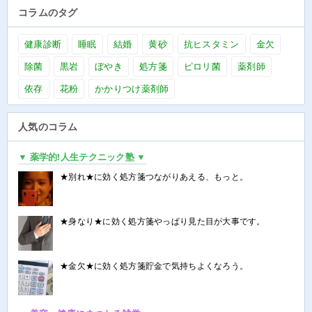
コラムのタグ
健康診断
睡眠
結婚
黄砂
抗ヒスタミン
金欠
除菌
黒岩
ぼやき
処方箋
ピロリ菌
薬剤師
依存
花粉
かかりつけ薬剤師
人気のコラム
▼ 薬学的!人生テクニック塾 ▼
★別れ★に効く処方箋つながりあえる、もっと。
★身なり★に効く処方箋やっぱり見た目が大事です。
★金欠★に効く処方箋貯金で気持ちよくなろう。