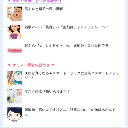
▼ 美容・健康にまつわる雑学 ▼
筋トレと精子の深い関係
雑学Vol.10「美白」vs「薬剤師」トレチノイン・ハイ･･･
雑学Vol.12「ヒルドイド」vs「薬剤師」美容目的で使･･･
▼ ケミスト黒岩のぼやき ▼
★頭が良くなる★スマートドラッグに規制？スマートドラッ
グ･･･
マスクの取り扱いあります！
尿酸値、高いんですけど…。28歳なのにこの値はあかんて
え･･･