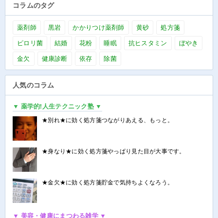
コラムのタグ
薬剤師
黒岩
かかりつけ薬剤師
黄砂
処方箋
ピロリ菌
結婚
花粉
睡眠
抗ヒスタミン
ぼやき
金欠
健康診断
依存
除菌
人気のコラム
▼ 薬学的!人生テクニック塾 ▼
★別れ★に効く処方箋つながりあえる、もっと。
★身なり★に効く処方箋やっぱり見た目が大事です。
★金欠★に効く処方箋貯金で気持ちよくなろう。
▼ 美容・健康にまつわる雑学 ▼