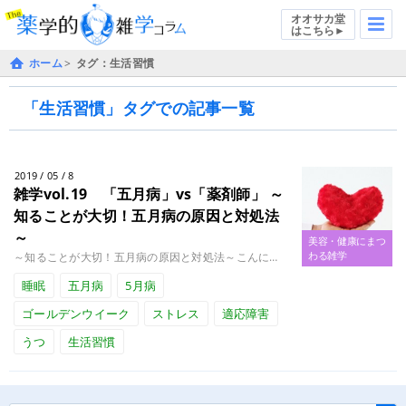
オオサカ堂
はこちら►
ホーム
タグ：生活習慣
「生活習慣」タグでの記事一覧
2019 / 05 / 8
雑学vol.19 「五月病」vs「薬剤師」
～
知ることが大切！五月病の原因と対処法
～
美容・健康にまつ
わる雑学
～知ることが大切！五月病の原因と対処法～こんにちは。薬剤師の鈴木です。 天皇陛下の皇位継承に伴って、今年のゴールデンウイ........
睡眠
五月病
5月病
ゴールデンウイーク
ストレス
適応障害
うつ
生活習慣