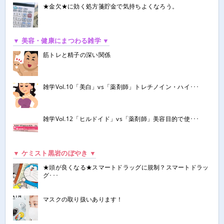
★金欠★に効く処方箋貯金で気持ちよくなろう。
▼ 美容・健康にまつわる雑学 ▼
筋トレと精子の深い関係
雑学Vol.10「美白」vs「薬剤師」トレチノイン・ハイ･･･
雑学Vol.12「ヒルドイド」vs「薬剤師」美容目的で使･･･
▼ ケミスト黒岩のぼやき ▼
★頭が良くなる★スマートドラッグに規制？スマートドラッ
グ･･･
マスクの取り扱いあります！