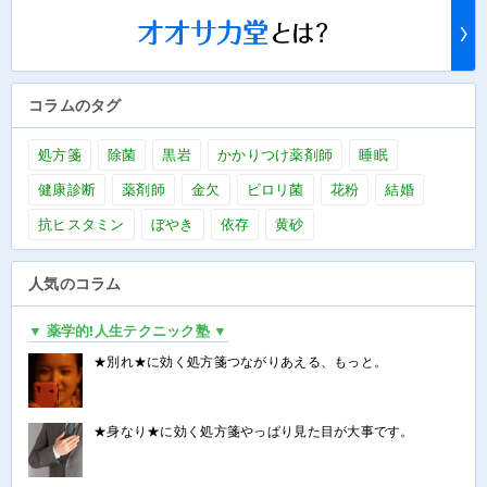
コラムのタグ
処方箋
除菌
黒岩
かかりつけ薬剤師
睡眠
健康診断
薬剤師
金欠
ピロリ菌
花粉
結婚
抗ヒスタミン
ぼやき
依存
黄砂
人気のコラム
▼ 薬学的!人生テクニック塾 ▼
★別れ★に効く処方箋つながりあえる、もっと。
★身なり★に効く処方箋やっぱり見た目が大事です。